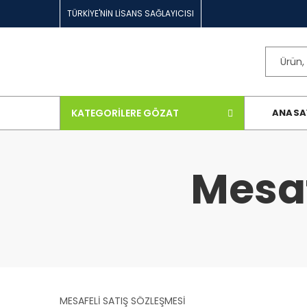
TÜRKİYE'NİN LİSANS SAĞLAYICISI
KATEGORILERE GÖZAT
ANASA
Mesaf
MESAFELİ SATIŞ SÖZLEŞMESİ