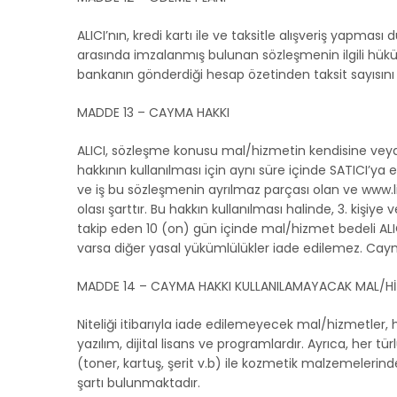
ALICI’nın, kredi kartı ile ve taksitle alışveriş yapma
arasında imzalanmış bulunan sözleşmenin ilgili hüküml
bankanın gönderdiği hesap özetinden taksit sayısını 
MADDE 13 – CAYMA HAKKI
ALICI, sözleşme konusu mal/hizmetin kendisine veya 
hakkının kullanılması için aynı süre içinde SATICI’
ve iş bu sözleşmenin ayrılmaz parçası olan ve www.
olası şarttır. Bu hakkın kullanılması halinde, 3. kişiy
takip eden 10 (on) gün içinde mal/hizmet bedeli ALICI
varsa diğer yasal yükümlülükler iade edilemez. Cayma
MADDE 14 – CAYMA HAKKI KULLANILAMAYACAK MAL/H
Niteliği itibarıyla iade edilemeyecek mal/hizmetler, 
yazılım, dijital lisans ve programlardır. Ayrıca, her 
(toner, kartuş, şerit v.b) ile kozmetik malzemeleri
şartı bulunmaktadır.