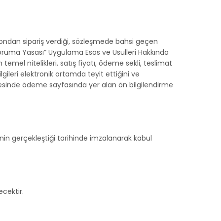
fondan sipariş verdiği, sözleşmede bahsi geçen
eri Koruma Yasası” Uygulama Esas ve Usulleri Hakkında
mel nitelikleri, satış fiyatı, ödeme sekli, teslimat
lgileri elektronik ortamda teyit ettiğini ve
tesinde ödeme sayfasında yer alan ön bilgilendirme
in gerçekleştiği tarihinde imzalanarak kabul
ecektir.