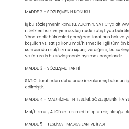
MADDE 2 – SÖZLEŞMENİN KONUSU
İş bu sözleşmenin konusu, ALICI’nın, SATICI’ya ait 
nitelikleri haiz ve yine sözleşmede satış fiyatı belirt
Yönetmelik hükümleri gereğince tarafların hak ve yükü
koşulları vs. satışa konu mal/hizmet ile ilgili tüm ön
sonrasında mal/hizmeti sipariş verdiğini iş bu söz
ve fatura iş bu sözleşmenin ayrılmaz parçalarıdır.
MADDE 3 – SÖZLEŞME TARİHİ
SATICI tarafından daha önce imzalanmış bulunan iş b
edilmiştir.
MADDE 4 – MAL/HİZMETİN TESLİMİ, SÖZLEŞMENİN İFA YER
Mal/hizmet, ALICI’nın teslimini talep etmiş olduğu el
MADDE 5 – TESLİMAT MASRAFLARI VE İFASI