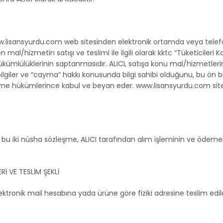
www.lisansyurdu.com web sitesinden elektronik ortamda veya tele
ilen mal/hizmetin satışı ve teslimi ile ilgili olarak kktc “Tüketicil
mlülüklerinin saptanmasıdır. ALICI, satışa konu mal/hizmetlerin te
 bilgiler ve “cayma” hakkı konusunda bilgi sahibi olduğunu, bu ön bi
leşme hükümlerince kabul ve beyan eder. www.lisansyurdu.com si
u iki nüsha sözleşme, ALICI tarafından alım işleminin ve ödemen
İ VE TESLİM ŞEKLİ
ektronik mail hesabına yada ürüne göre fiziki adresine teslim edil