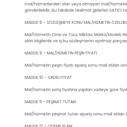
mal/hizmetlerden olan veya olmayan mal/hizmetlerden
gönderilebilir, bu takdirde teslimat giderleri SATICI t
MADDE 8 – SÖZLEŞMEYE KONU MAL/HİZMETİN ÖZELLİKL
Mal/hizmetin Cinsi ve Türü, Miktarı, Marka/Modeli, 
alan bilgilerde ve iş bu sözleşmenin ayrılmaz parçası s
MADDE 9 – MAL/HİZMETİN PEŞİN FİYATI
Mal/hizmetin peşin fiyatı sipariş sonu mail atılan ör
MADDE 10 – VADELİ FİYAT
Mal/hizmetin satış fiyatına yapılan vadeye göre fiyat
MADDE 11 – PEŞİNAT TUTARI
Mal/hizmetin peşinat tutarı sipariş sonu mail atılan 
MADDE 12 – ÖDEME PLANI