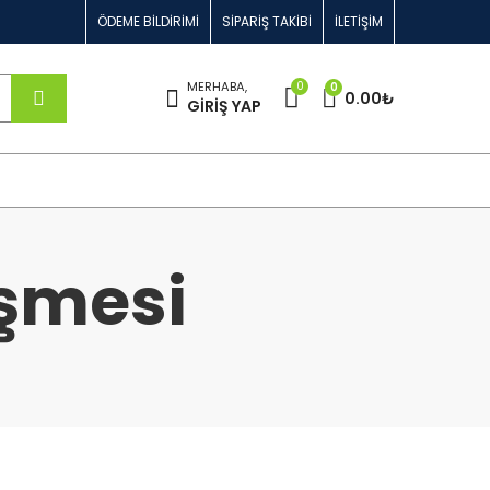
ÖDEME BILDIRIMI
SIPARIŞ TAKIBI
İLETIŞIM
0
MERHABA,
0
0.00
₺
GIRIŞ YAP
eşmesi