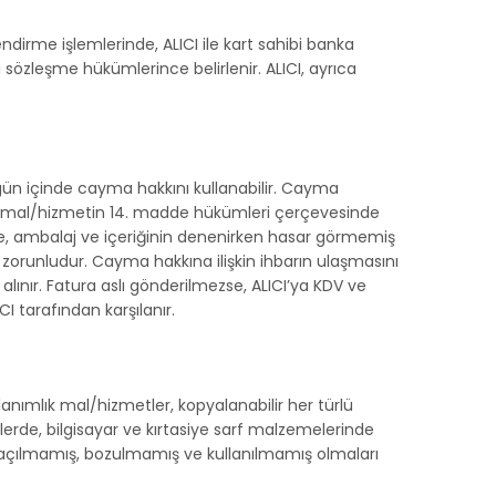
endirme işlemlerinde, ALICI ile kart sahibi banka
 sözleşme hükümlerince belirlenir. ALICI, ayrıca
gün içinde cayma hakkını kullanabilir. Cayma
 ve mal/hizmetin 14. madde hükümleri çerçevesinde
ce, ambalaj ve içeriğinin denenirken hasar görmemiş
esi zorunludur. Cayma hakkına ilişkin ihbarın ulaşmasını
lınır. Fatura aslı gönderilmezse, ALICI’ya KDV ve
 tarafından karşılanır.
anımlık mal/hizmetler, kopyalanabilir her türlü
tlerde, bilgisayar ve kırtasiye sarf malzemelerinde
n açılmamış, bozulmamış ve kullanılmamış olmaları