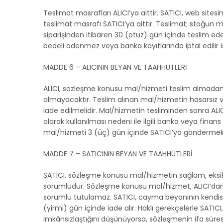
Teslimat masrafları ALICI’ya aittir. SATICI, web site
teslimat masrafı SATICI’ya aittir. Teslimat; stoğun
siparişinden itibaren 30 (otuz) gün içinde teslim ede
bedeli ödenmez veya banka kayıtlarında iptal edilir 
MADDE 6 – ALICININ BEYAN VE TAAHHÜTLERİ
ALICI, sözleşme konusu mal/hizmeti teslim almadan ön
almayacaktır. Teslim alınan mal/hizmetin hasarsız v
iade edilmelidir. Mal/hizmetin tesliminden sonra ALIC
olarak kullanılması nedeni ile ilgili banka veya fin
mal/hizmeti 3 (üç) gün içinde SATICI’ya göndermekle 
MADDE 7 – SATICININ BEYAN VE TAAHHÜTLERİ
SATICI, sözleşme konusu mal/hizmetin sağlam, eksiksiz
sorumludur. Sözleşme konusu mal/hizmet, ALICI’dan b
sorumlu tutulamaz. SATICI, cayma beyanının kendisi
(yirmi) gün içinde iade alır. Haklı gerekçelerle SATIC
imkânsızlaştığını düşünüyorsa, sözleşmenin ifa süresi