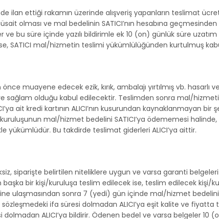
sinde ilan ettiği rakamın üzerinde alışveriş yapanların teslimat üc
 müsait olması ve mal bedelinin SATICI’nın hesabına geçmesinden s
r ve bu süre içinde yazılı bildirimle ek 10 (on) günlük süre uzatım
ise, SATICI mal/hizmetin teslimi yükümlülüğünden kurtulmuş kabul
ce muayene edecek ezik, kırık, ambalajı yırtılmış vb. hasarlı ve
e sağlam olduğu kabul edilecektir. Teslimden sonra mal/hizmetin 
I’ya ait kredi kartının ALICI’nın kusurundan kaynaklanmayan bir şek
ans kuruluşunun mal/hizmet bedelini SATICI’ya ödememesi halinde, 
yükümlüdür. Bu takdirde teslimat giderleri ALICI’ya aittir.
, siparişte belirtilen niteliklere uygun ve varsa garanti belgeleri
aşka bir kişi/kuruluşa teslim edilecek ise, teslim edilecek kişi
ne ulaşmasından sonra 7 (yedi) gün içinde mal/hizmet bedelini, 
I, sözleşmedeki ifa süresi dolmadan ALICI’ya eşit kalite ve fiyatta 
 dolmadan ALICI’ya bildirir. Ödenen bedel ve varsa belgeler 10 (on)