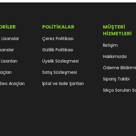
ORİLER
POLİTİKALAR
MÜŞTERİ
HİZMETLERİ
Lisanslar
Çerez Politikası
İletişim
sanslar
Gizlilik Politikası
Hakkımızda
 Lisanları
Üyelik Sözleşmesi
Ödeme Bildirim
açları
Satış Sözleşmesi
Sipariş Takibi
Seo Araçları
İptal ve İade Şartları
Sıkça Sorulan S