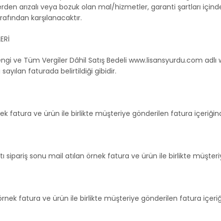
 arızalı veya bozuk olan mal/hizmetler, garanti şartları içinde 
arafından karşılanacaktır.
ERİ
Rengi ve Tüm Vergiler Dâhil Satış Bedeli www.lisansyurdu.com adlı
ayılan faturada belirtildiği gibidir.
nek fatura ve ürün ile birlikte müşteriye gönderilen fatura içeriğ
ı sipariş sonu mail atılan örnek fatura ve ürün ile birlikte müşte
örnek fatura ve ürün ile birlikte müşteriye gönderilen fatura içer