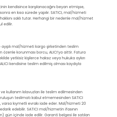
retinin kendisince karşılanacağını beyan etmişse,
onra en kısa sürede yapılır. SATICI, mal/hizmeti
 hakkını saklı tutar. Herhangi bir nedenle mal/hizmet
 edilir.
 ayıplı mal/hizmeti kargo şirketinden teslim
özenle korunması borcu, ALICI’ya aittir. Fatura
ilde yetkisiz kişilerce haksız veya hukuka aykırı
ALICI kendisine teslim edilmiş olması kaydıyla
 ve kullanım kılavuzları ile teslim edilmesinden
/kuruluşun teslimatı kabul etmemesinden SATICI
varsa kıymetli evrakı iade eder. Mal/hizmeti 20
tedarik edebilir. SATICI mal/hizmetin ifasının
 gün içinde iade edilir. Garanti belgesi ile satılan