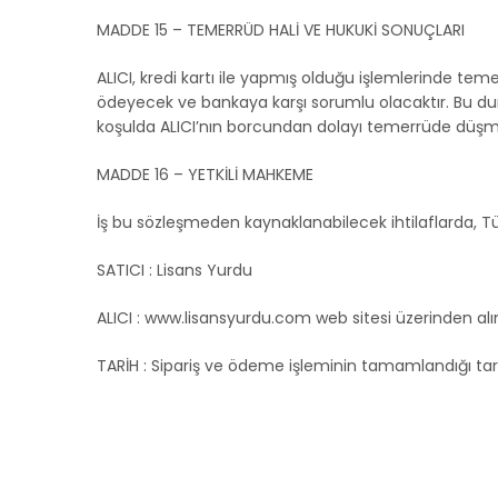
MADDE 15 – TEMERRÜD HALİ VE HUKUKİ SONUÇLARI
ALICI, kredi kartı ile yapmış olduğu işlemlerinde te
ödeyecek ve bankaya karşı sorumlu olacaktır. Bu duru
koşulda ALICI’nın borcundan dolayı temerrüde düşmes
MADDE 16 – YETKİLİ MAHKEME
İş bu sözleşmeden kaynaklanabilecek ihtilaflarda, Tür
SATICI : Lisans Yurdu
ALICI : www.lisansyurdu.com web sitesi üzerinden a
TARİH : Sipariş ve ödeme işleminin tamamlandığı tar