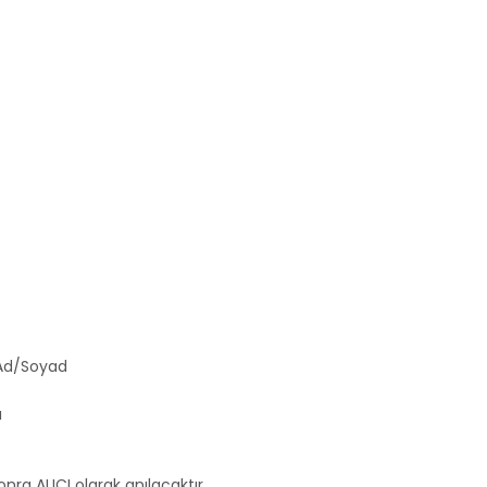
 Ad/Soyad
ı
nra ALICI olarak anılacaktır.