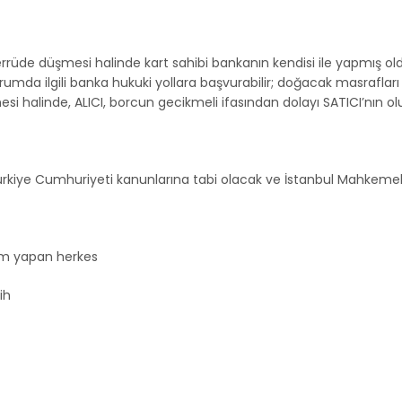
merrüde düşmesi halinde kart sahibi bankanın kendisi ile yapmış ol
mda ilgili banka hukuki yollara başvurabilir; doğacak masrafları v
i halinde, ALICI, borcun gecikmeli ifasından dolayı SATICI’nın ol
kiye Cumhuriyeti kanunlarına tabi olacak ve İstanbul Mahkemeleri 
lım yapan herkes
ih