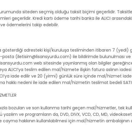
sı durumunda siteden seçmiş olduğu taksit biçimi geçerlidir. Taksitl
eri geçerlidir. Kredi kartı ödeme tarihi banka ile ALICI arasındaki
ve ödemelerini takip edebilir.
gösterdiği adresteki kişi/kuruluşa tesliminden itibaren 7 (yedi) 
ya e-posta (iletisim@lisansyurdu.com) ile bildirimde bulunulması
lisansyurdu.com web sitesinde yayınlanmış olan bilgiler gereğin
e veya ALICI’ya teslim edilen mal/hizmete ilişkin fatura aslının iad
’ya iade edilir ve 20 (yirmi) günlük süre içinde mal/hizmet iade a
 hakkı nedeni ile iade edilen mal/hizmetin teslimat bedeli SATICI
İZMETLER
hızla bozulan ve son kullanma tarihi geçen mal/hizmetler, tek kull
türlü yazılım ve programların da, DVD, DIVX, VCD, CD, MD, videokase
nde cayma hakkının kullanılabilmesi için mal/hizmetin ambalajını