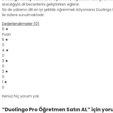
aracılığıyla dil becerilerini geliştirirken eğlenir.
Siz de yabancı dili en iyi şekilde öğrenmek istiyorsanız Duoling
ile sizlere sunulmaktadır.
Değerlendirmeler (0)
0 ★
Puan
5 ★
0
4 ★
0
3 ★
0
2 ★
0
1 ★
0
Henüz hiç yorum yok.
“Duolingo Pro Öğretmen Satın AL” için yorum