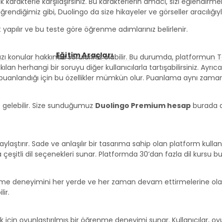
k karakterle karşılaşırsınız. Bu karakterlerin amacı, sizi eğlendirm
ğrendiğimiz gibi, Duolingo da size hikayeler ve görseller aracılığıyla
t yapılır ve bu teste göre öğrenme adımlarınız belirlenir.
Eğitim Araçları
azı konular hakkında sorularınız olabilir. Bu durumda, platformun 
an herhangi bir soruyu diğer kullanıcılarla tartışabilirsiniz. Ayrıca 
puanlandığı için bu özellikler mümkün olur. Puanlama aynı zamanda
z gelebilir. Size sunduğumuz
Duolingo Premium hesap
burada de
ylaştırır. Sade ve anlaşılır bir tasarıma sahip olan platform kullan
na çeşitli dil seçenekleri sunar. Platformda 30’dan fazla dil kursu bu
nme deneyimini her yerde ve her zaman devam ettirmelerine olanak t
lir.
için oyunlaştırılmış bir öğrenme deneyimi sunar. Kullanıcılar, oyun