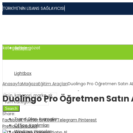
TÜRKİYE'NİN LİSANS SAĞLAYICISI
Ödeme Bildirimi
Sipariş Takibi
kategorilere gözat
İletişim
Lightbox
Anasayfa
Mağaza
Eğitim Araçları
Duolingo Pro Öğretmen Satın A
Duolingo Pro Öğretmen Satın 
Search
Share:
Trend Olan Aramalar
Facebook
Twitter
LinkedIn
Telegram
Pinterest
Office Yazılımları
Previous product
Windows Lisansları