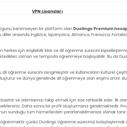
VPN Lisansları
i”slogunu benimseyen bir platform olan
Duolingo Premium hesa
 diller arasında İngilizce, İspanyolca, Almanca, Fransızca, Porteki
herkes için erişilebilir kılar ve dil öğrenme sürecini kişiselleştirme
li istedikleri zaman ve tempoda öğrenmeye başlayabilir. Bu da Duoli
il öğrenme sürecini zenginleştirir ve kullanıcıların kültürel çeşitl
am oluşturur ve dünya genelinde dil öğrenmeye olan erişimi artırır.
ittir ve adımlarınızı takip etmek için size rehberlik eder. İlk ola
elirlersiniz. Daha sonra bir profil oluşturmanız gerekmektedir. Pr
ormun sunduğu tüm hizmetlerden yararlanabilmenize olanak tanır.
öğrenmektir çünkü Duolingo öğrenme sürecinizi kolaylaştırmak içi