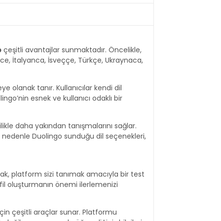
p
çeşitli avantajlar sunmaktadır. Öncelikle,
zce, İtalyanca, İsveççe, Türkçe, Ukraynaca,
ye olanak tanır. Kullanıcılar kendi dil
ngo’nin esnek ve kullanıcı odaklı bir
ilikle daha yakından tanışmalarını sağlar.
 Bu nedenle Duolingo sunduğu dil seçenekleri,
rak, platform sizi tanımak amacıyla bir test
ofil oluşturmanın önemi ilerlemenizi
n çeşitli araçlar sunar. Platformu