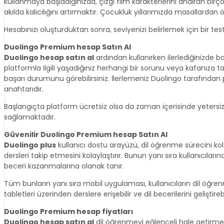
kullanmaya başladığınızda, çizgi film karakterlerini andıran birço
akılda kalıcılığını artırmaktır. Çocukluk yıllarımızda masallardan ö
Hesabınızı oluşturduktan sonra, seviyenizi belirlemek için bir tes
Duolingo Premium hesap Satın Al
Duolingo hesap satın al
ardından kullanırken ilerlediğinizde b
platformla ilgili yaşadığınız herhangi bir sorunu veya kafanıza takıl
başarı durumunu görebilirsiniz. İlerlemeniz Duolingo tarafından 
anahtarıdır.
Başlangıçta platform ücretsiz olsa da zaman içerisinde yetersi
sağlamaktadır.
Güvenilir Duolingo Premium hesap Satın Al
Duolingo plus
kullanıcı dostu arayüzü, dil öğrenme sürecini kola
dersleri takip etmesini kolaylaştırır. Bunun yanı sıra kullanıcıları
beceri kazanmalarına olanak tanır.
Tüm bunların yanı sıra mobil uygulaması, kullanıcıların dil öğre
tabletleri üzerinden derslere erişebilir ve dil becerilerini geliştirebi
Duolingo Premium hesap fiyatları
Duolingo hesap satın al
dil öğrenmeyi eğlenceli hale getirmek 