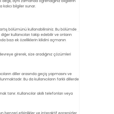
ek değil, aynı zamanda öğrendiğiniz bilgilerin
 kalıcı bilgiler sunar.
Tartış bölümünü kullanabilirsiniz. Bu bölümde
diğer kullanıcıları takip edebilir ve onların
 bazı ek özelliklerin kilidini açmanın
vreye girerek, size aradığınız çözümleri
ıcıların diller arasında geçiş yapmasını ve
lunmaktadır. Bu da kullanıcıların farklı dillerde
anır. Kullanıcılar akıllı telefonları veya
 benzeri etkinlikler ve interaktif egzersizler