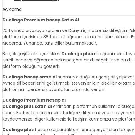
Açıklama
Duolingo Premium hesap Satın Al
2011 yılında piyasaya sürülen ve Dünya için ücretsiz dil eğitim
platform içerisinde 38 farklı dil öğrenme imkanı sunmaktadır. Bu
Macarca, Yunanca, tarzı diller bulunmaktadır.
Bu çok çeşitli dil seçenekleri
Duolingo plus
dil öğrenmek isteyen 
tercihlerine ve öğrenme hızlarına göre bir dil seçebilir ve bu di
platform olduğunu gösterir.
Duolingo hesap satın al
sunmuş olduğu bu geniş dil yelpazesi, d
Ayrıca dil becerilerini geliştirmek isteyenler için ideal bir ort
platformun benzersiz avantajları arasında yer alır.
Duolingo Premium hesap al
Duolingo plus satın al
ardından platformun kullanımı oldukça bas
sunar. Bu testte öğrenmek istediğiniz dili ve mevcut seviyenizi b
kaydetmenize, diğer kullanıcılarla iletişim kurmanıza ve platf
Duolingo plus
hesap oluşturduktan sonra geriye kalan tek şey 