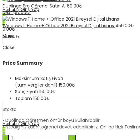
Duolingo Pro Öğrenci Satın Al
60.00
₺
Giriş Yap
Merhaba,
Next product
0
0
Windows 11 Home + Office 2021 Bireysel Dijital Lisans
450.00
₺
0.00
₺
Menu
150.00
₺
Close
Price Summary
Maksimum Satış Fiyatı
(tüm vergiler dahil)
150.00
₺
Satış Fiyatı
150.00
₺
Toplam
150.00
₺
Stokta
• Duolingo Öğretmen ömür boyu kullanılabilir.
Giriş Yap
Merhaba,
• İstediğiniz kadar öğrenci davet edebilirsiniz. Online Hızlı Teslim
0
0
Duolingo