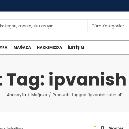
YFA
MAĞAZA
HAKKIMIZDA
İLETIŞIM
 Tag: ipvanish 
Anasayfa
Mağaza
Products tagged “ipvanish satın al”
Göster:
ç gösteriliyor