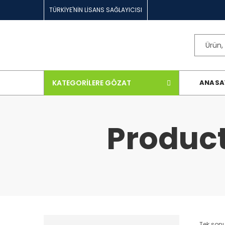
TÜRKİYE'NİN LİSANS SAĞLAYICISI
KATEGORILERE GÖZAT
ANASA
Product
Tek sonu