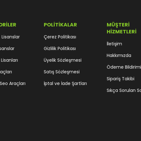
ORİLER
POLİTİKALAR
MÜŞTERİ
HİZMETLERİ
Lisanslar
Çerez Politikası
İletişim
sanslar
Gizlilik Politikası
Hakkımızda
 Lisanları
Üyelik Sözleşmesi
Ödeme Bildirim
açları
Satış Sözleşmesi
Sipariş Takibi
Seo Araçları
İptal ve İade Şartları
Sıkça Sorulan S