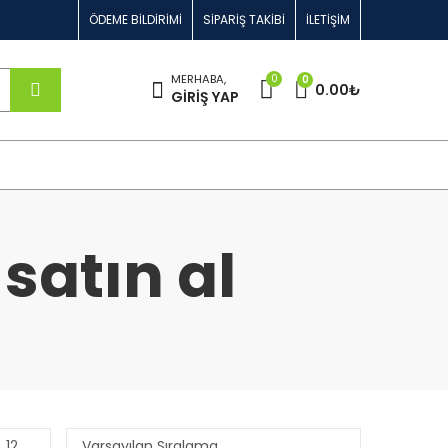
ÖDEME BILDIRIMI
SIPARIŞ TAKIBI
İLETIŞIM
0
MERHABA,
0
0.00
₺
GIRIŞ YAP
satın al